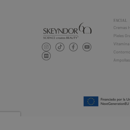
FACIAL
Cremas H
Pieles Gr
Vitamina
Contorno
Ampollas