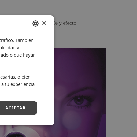
×
tría facial redefinida 80% y efecto
 tráfico. También
SPANISH
licidad y
ENGLISH
onado o que hayan
sarias, o bien,
 a tu experiencia
ACEPTAR