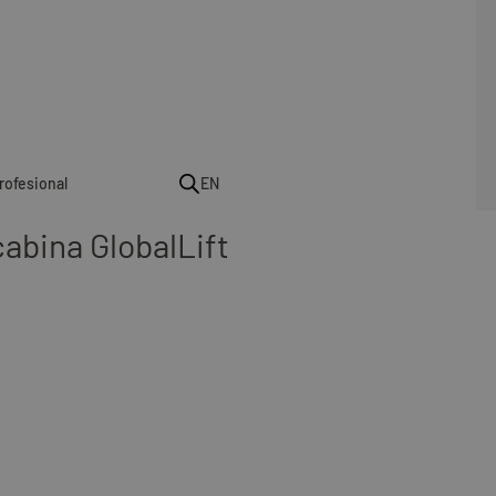
rofesional
EN
abina GlobalLift