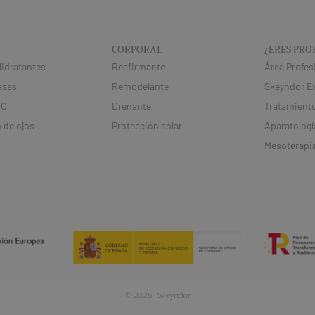
CORPORAL
¿ERES PRO
idratantes
Reafirmante
Área Profes
asas
Remodelante
Skeyndor E
 C
Drenante
Tratamiento
 de ojos
Protección solar
Aparatologí
Mesoterapi
© 2026 · Skeyndor