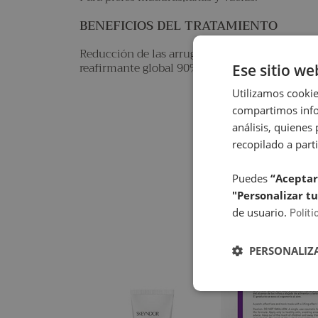
BENEFICIOS DEL TRATAMIENTO
Reducción de las arrugas de flacidez. Doble me
reafirmante global 90%
Ese sitio we
Utilizamos cookie
compartimos infor
análisis, quiene
recopilado a parti
Puedes
“Aceptar
"Personalizar tu
de usuario.
Políti
PERSONALIZA