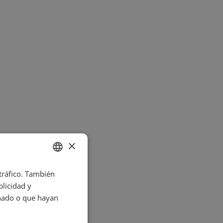
×
 tráfico. También
SPANISH
licidad y
ENGLISH
onado o que hayan