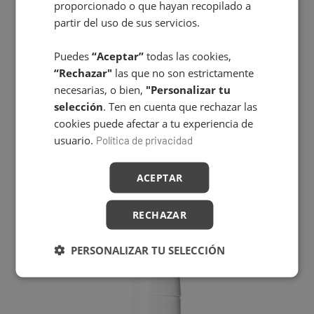
proporcionado o que hayan recopilado a
partir del uso de sus servicios.
Puedes
“Aceptar”
todas las cookies,
“Rechazar"
las que no son estrictamente
necesarias, o bien,
"Personalizar tu
selección
. Ten en cuenta que rechazar las
cookies puede afectar a tu experiencia de
usuario.
Política de privacidad
CREMA PROTECTORA FACIAL MATIFICANTE SPF 50+
44,80
€
ACEPTAR
RECHAZAR
PERSONALIZAR TU SELECCIÓN