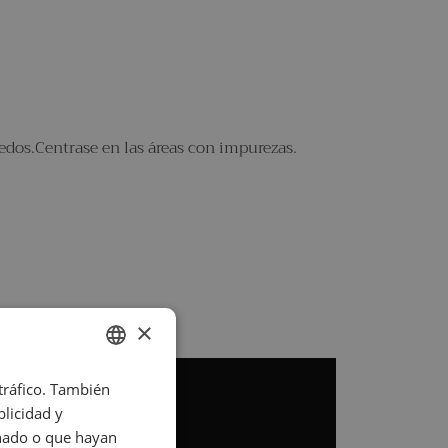
dos.Centrase en las áreas con impurezas.
×
 tráfico. También
SPANISH
licidad y
ENGLISH
onado o que hayan