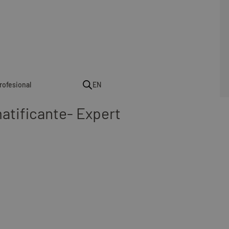
rofesional
EN
atificante- Expert