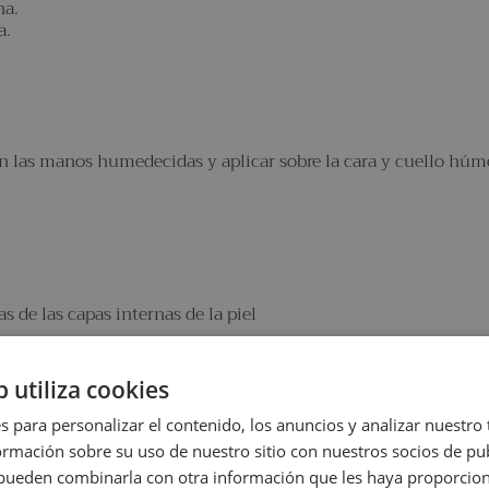
na.
a.
as manos humedecidas y aplicar sobre la cara y cuello húme
s de las capas internas de la piel
b utiliza cookies
s para personalizar el contenido, los anuncios y analizar nuestro
mación sobre su uso de nuestro sitio con nuestros socios de pub
s pueden combinarla con otra información que les haya proporci