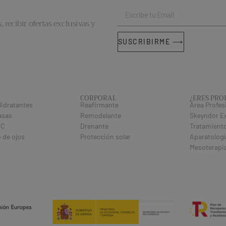
, recibir ofertas exclusivas y
SUSCRIBIRME ⟶
CORPORAL
¿ERES PRO
idratantes
Reafirmante
Área Profes
asas
Remodelante
Skeyndor E
 C
Drenante
Tratamiento
 de ojos
Protección solar
Aparatologí
Mesoterapi