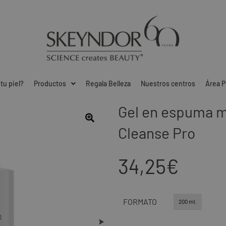
tu piel?
Productos
Regala Belleza
Nuestros centros
Área P
Gel en espuma m
Cleanse Pro
34,25
€
FORMATO
200 ml.