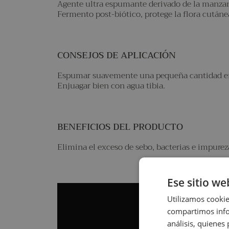
Agente ultra espumante derivado de la manza
Fermento post-biótico, protege la flora cutáne
CONSEJOS DE APLICACIÓN
Espumar suavemente una pequeña cantidad en l
Enjuagar bien con agua tibia.
BENEFICIOS DEL PRODUCTO
Elimina el exceso de sebo, bacterias e impureza
Ese sitio we
Utilizamos cookie
compartimos infor
análisis, quiene