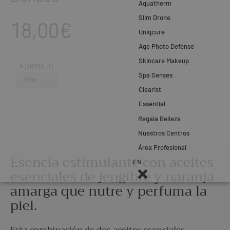
Aquatherm
Slim Drone
18,00
€
Uniqcure
Age Photo Defense
Skincare Makeup
FORMATO
Spa Senses
50ml
Clearist
Essential
Regala Belleza
Nuestros Centros
Área Profesional
Esencia estimulante con aceites
EN
esenciales de jengibre y naranja
amarga que nutre y perfuma la
piel.