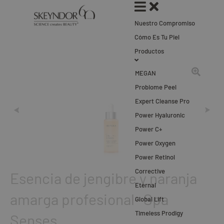
Nuestro Compromiso
Cómo Es Tu Piel
Productos
MEGAN
Probiome Peel
Expert Cleanse Pro
Power Hyaluronic
Power C+
Power Oxygen
Power Retinol
Corrective
Esencia de jengibre y naranja
Eternal
amarga profesional- Spa
Global Lift
Timeless Prodigy
Senses