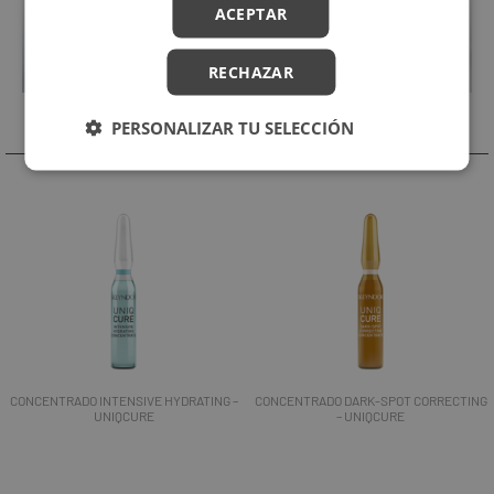
ACEPTAR
RECHAZAR
Productos Relacionados
PERSONALIZAR TU SELECCIÓN
CONCENTRADO INTENSIVE HYDRATING –
CONCENTRADO DARK-SPOT CORRECTING
UNIQCURE
– UNIQCURE