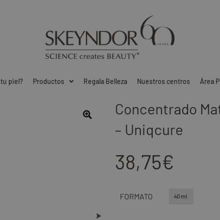
tu piel?
Productos
Regala Belleza
Nuestros centros
Área P
Concentrado Matt
– Uniqcure
38,75
€
FORMATO
40 ml.