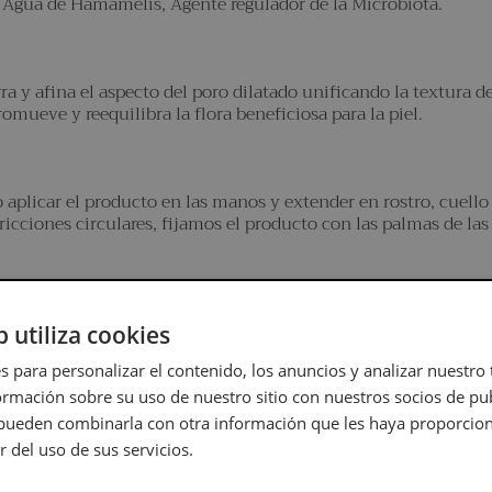
, Agua de Hamamelis, Agente regulador de la Microbiota.
a y afina el aspecto del poro dilatado unificando la textura d
romueve y reequilibra la flora beneficiosa para la piel.
do aplicar el producto en las manos y extender en rostro, cuel
fricciones circulares, fijamos el producto con las palmas de la
b utiliza cookies
s para personalizar el contenido, los anuncios y analizar nuestro
mación sobre su uso de nuestro sitio con nuestros socios de pub
s pueden combinarla con otra información que les haya proporci
r del uso de sus servicios.