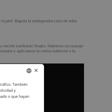
e la piel. Regula la sobreproducción de sebo
lo y escote mediante lisajes. Haremos un masaje
s manos y aplicamos la crema habitual o la
×
 tráfico. También
SPANISH
licidad y
ENGLISH
onado o que hayan