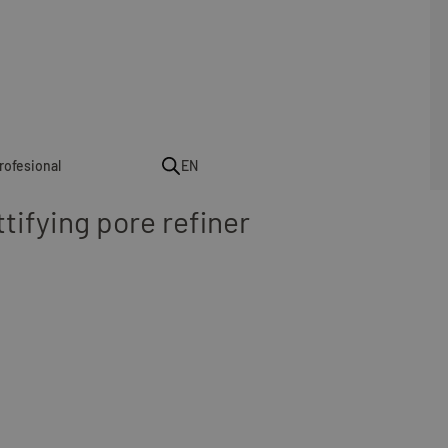
rofesional
EN
ifying pore refiner