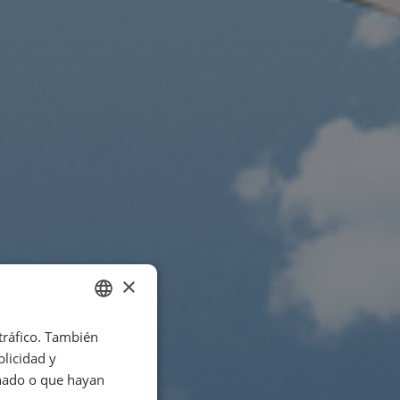
×
 tráfico. También
SPANISH
licidad y
ENGLISH
onado o que hayan