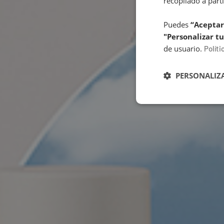
recopilado a parti
Puedes
“Aceptar
"Personalizar tu
de usuario.
Políti
PERSONALIZA