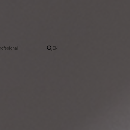
rofesional
EN