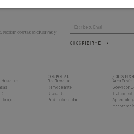
, recibir ofertas exclusivas y
SUSCRIBIRME ⟶
CORPORAL
¿ERES PRO
idratantes
Reafirmante
Área Profes
asas
Remodelante
Skeyndor E
 C
Drenante
Tratamiento
 de ojos
Protección solar
Aparatologí
Mesoterapi