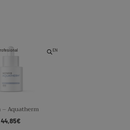
rofesional
EN
 – Aquatherm
44,85
€