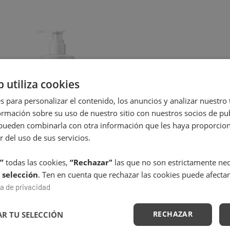
b utiliza cookies
s para personalizar el contenido, los anuncios y analizar nuestro
mación sobre su uso de nuestro sitio con nuestros socios de pub
s pueden combinarla con otra información que les haya proporci
r del uso de sus servicios.
”
todas las cookies,
“Rechazar"
las que no son estrictamente nece
 selección
. Ten en cuenta que rechazar las cookies puede afectar
n espuma matificante- Expert
Tratamient
ca de privacidad
Cleanse Pro
C
RECHAZAR
34,25
€
R TU SELECCIÓN