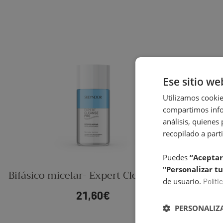
Ese sitio we
Utilizamos cookie
compartimos infor
análisis, quiene
recopilado a parti
Puedes
“Aceptar
"Personalizar tu
Bifásico micelar- Expert Cleanse Pro
Gel e
de usuario.
Políti
21,60
€
PERSONALIZA