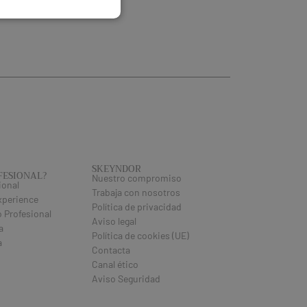
SKEYNDOR
FESIONAL​?
Nuestro compromiso
ional
Trabaja con nosotros
xperience
Política de privacidad
 Profesional
Aviso legal
a
Política de cookies (UE)
a
Contacta
Canal ético
Aviso Seguridad