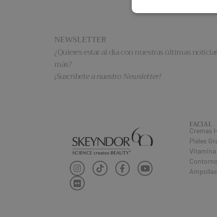
NEWSLETTER
¿Quieres estar al día con nuestras últimas noticias
más?
¡Suscríbete a nuestro Newsletter!
FACIAL
Cremas H
Pieles Gr
Vitamina
Contorno
Ampollas