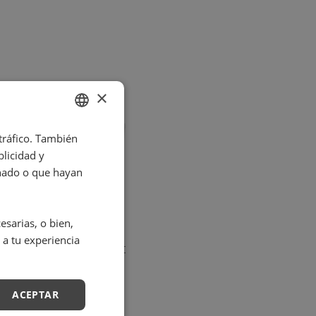
×
 tráfico. También
SPANISH
licidad y
ENGLISH
onado o que hayan
sarias, o bien,
 a tu experiencia
o en cabina Expert
leanse Pro
ACEPTAR